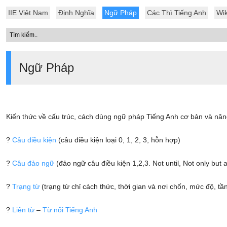
IIE Việt Nam
Định Nghĩa
Ngữ Pháp
Các Thì Tiếng Anh
Wik
Ngữ Pháp
Kiến thức về cấu trúc, cách dùng ngữ pháp Tiếng Anh cơ bản và nân
?
Câu điều kiện
(câu điều kiện loại 0, 1, 2, 3, hỗn hợp)
?
Câu đảo ngữ
(đảo ngữ câu điều kiện 1,2,3. Not until, Not only but a
?
Trạng từ
(trạng từ chỉ cách thức, thời gian và nơi chốn, mức độ, tầ
?
Liên từ
–
Từ nối Tiếng Anh