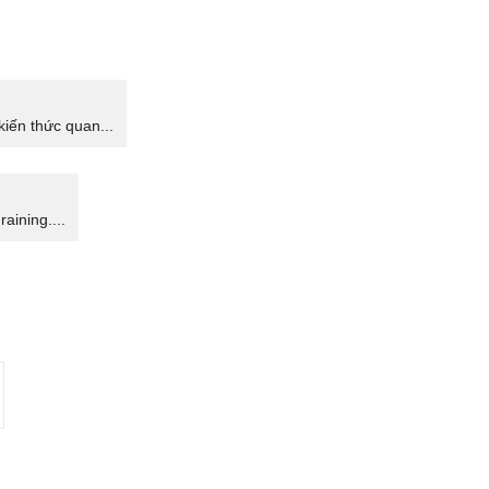
kiến thức quan...
aining....