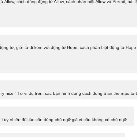
ừ Allow, cách dùng động từ Allow, cách phân biệt Allow và Permit, bài t
ng từ, giới từ đi kèm với động từ Hope, cách phân biệt động từ Hope 
ry nice.” Từ ví dụ trên, các bạn hình dung cách dùng a an the mạo từ t
 Tuy nhiên đôi lúc cần dùng chủ ngữ giả vì câu không có chủ ngữ...