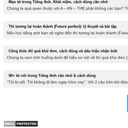
Mạo từ trong Tiếng Anh. Khái niệm, cách dùng cần nhớ
Chúng ta quá quen thuộc với A – AN – THE phải không các bạn? Tiến
Thì tương lai hoàn thành (Future perfect): lý thuyết và bài tập
Nếu học tiếng anh bạn sẽ nghe đến thì tương lai hoàn thành (Futur
Công thức thì quá khứ đơn, cách dùng và dấu hiệu nhận biết
Chúng ta xem tình huống dưới để hiểu sơ nét về thì quá khứ đơn (Si
90+ từ nối trong Tiếng Anh cần nhớ & cách dùng
“Tôi bị sốt. Tôi không đi làm ngày hôm nay”. Với 2 câu trên khi đứ