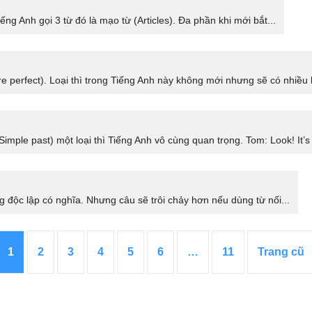
g Anh gọi 3 từ đó là mạo từ (Articles). Đa phần khi mới bắt...
e perfect). Loại thì trong Tiếng Anh này không mới nhưng sẽ có nhiều 
mple past) một loại thì Tiếng Anh vô cùng quan trọng. Tom: Look! It’s r
ng độc lập có nghĩa. Nhưng câu sẽ trôi chảy hơn nếu dùng từ nối...
1
2
3
4
5
6
…
11
Trang cũ