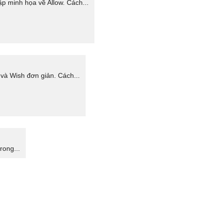
ập minh họa về Allow. Cách...
và Wish đơn giản. Cách...
rong...