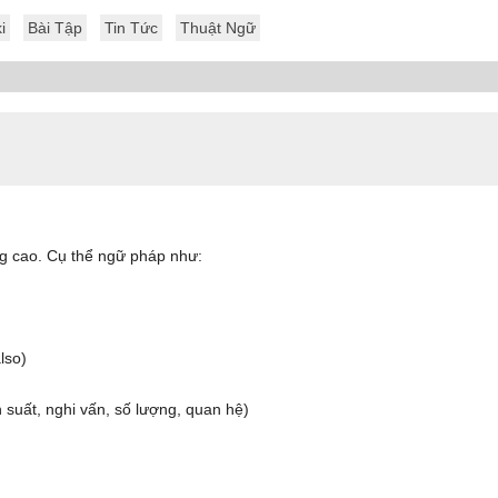
i
Bài Tập
Tin Tức
Thuật Ngữ
g cao. Cụ thể ngữ pháp như:
lso)
n suất, nghi vấn, số lượng, quan hệ)