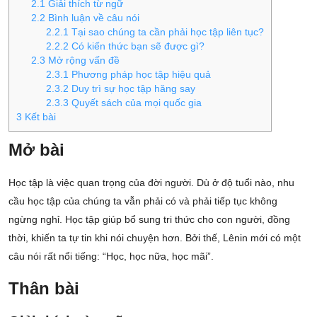
2.1
Giải thích từ ngữ
2.2
Bình luận về câu nói
2.2.1
Tại sao chúng ta cần phải học tập liên tục?
2.2.2
Có kiến thức bạn sẽ được gì?
2.3
Mở rộng vấn đề
2.3.1
Phương pháp học tập hiệu quả
2.3.2
Duy trì sự học tập hăng say
2.3.3
Quyết sách của mọi quốc gia
3
Kết bài
Mở bài
Học tập là việc quan trọng của đời người. Dù ở độ tuổi nào, nhu
cầu học tập của chúng ta vẫn phải có và phải tiếp tục không
ngừng nghỉ. Học tập giúp bổ sung tri thức cho con người, đồng
thời, khiến ta tự tin khi nói chuyện hơn. Bởi thế, Lênin mới có một
câu nói rất nổi tiếng: “Học, học nữa, học mãi”.
Thân bài