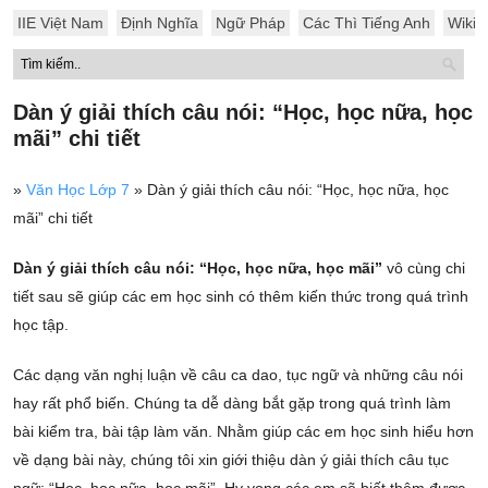
IIE Việt Nam
Định Nghĩa
Ngữ Pháp
Các Thì Tiếng Anh
Wiki
Dàn ý giải thích câu nói: “Học, học nữa, học
mãi” chi tiết
»
Văn Học Lớp 7
»
Dàn ý giải thích câu nói: “Học, học nữa, học
mãi” chi tiết
Dàn ý giải thích câu nói: “Học, học nữa, học mãi”
vô cùng chi
tiết sau sẽ giúp các em học sinh có thêm kiến thức trong quá trình
học tập.
Các dạng văn nghị luận về câu ca dao, tục ngữ và những câu nói
hay rất phổ biến. Chúng ta dễ dàng bắt gặp trong quá trình làm
bài kiểm tra, bài tập làm văn. Nhằm giúp các em học sinh hiểu hơn
về dạng bài này, chúng tôi xin giới thiệu dàn ý giải thích câu tục