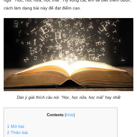
ngữ: “Học, học nữa, học mãi”. Hy vọng các em sẽ biết thêm được
cách làm dạng bài này để đạt điểm cao.
Dàn ý giải thích câu nói: “Học, học nữa, học mãi” hay nhất
Contents
[
Hide
]
1
Mở bài
2
Thân bài