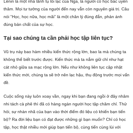
Lênin là một nhà lãnh tụ lỗi lạc của Nga, là người có học bác uyên
thâm. Mọi tư tưởng của người đến nay vẫn còn nguyên giá trị. Câu
nói “Học, học nữa, học mãi” là một chân lý đúng đắn, phản ánh
đúng bản chất của sự học.
Tại sao chúng ta cần phải học tập liên tục?
Vũ trụ này bao hàm nhiều kiến thức rộng lớn, bao la mà chúng ta
không thể biết trước được. Kiến thức mà ta nắm giữ chỉ như hạt
cát nhỏ giữa sa mạc rộng lớn. Nếu như không liên tục cập nhật
kiến thức mới, chúng ta sẽ trở nên lạc hậu, thụ động trước mọi vấn
đề.
Cuộc sống này luôn xoay vần, ngay khi bạn đang ngồi ở đây nhâm
nhi tách cà phê thì đã có hàng ngàn người học tập chăm chỉ. Thử
hỏi, sự nhàn nhã của bạn vào thời điểm đó liệu có khiến bạn tiến
bộ? Ra đời liệu bạn có đạt được những gì bạn muốn? Chỉ có học
tập, học thật nhiều mới giúp bạn tiến bộ, cùng tiến cùng lùi với