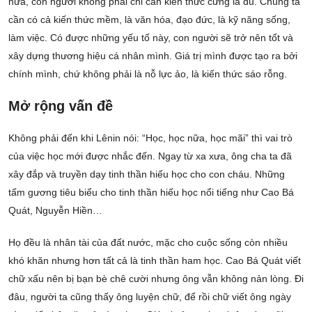
nữa, con người không phải chỉ cần kiến thức cứng là đủ. Chúng ta
cần có cả kiến thức mềm, là văn hóa, đạo đức, là kỹ năng sống,
làm việc. Có được những yếu tố này, con người sẽ trở nên tốt và
xây dựng thương hiệu cá nhân mình. Giá trị mình được tạo ra bởi
chính mình, chứ không phải là nỗ lực ảo, là kiến thức sáo rỗng.
Mở rộng vấn đề
Không phải đến khi Lênin nói: “Học, học nữa, học mãi” thì vai trò
của việc học mới được nhắc đến. Ngay từ xa xưa, ông cha ta đã
xây đắp và truyền dạy tinh thần hiếu học cho con cháu. Những
tấm gương tiêu biểu cho tinh thần hiếu học nổi tiếng như Cao Bá
Quát, Nguyễn Hiền…
Họ đều là nhân tài của đất nước, mặc cho cuộc sống còn nhiều
khó khăn nhưng hơn tất cả là tinh thần ham học. Cao Bá Quát viết
chữ xấu nên bị bạn bè chê cười nhưng ông vẫn không nản lòng. Đi
đâu, người ta cũng thấy ông luyện chữ, để rồi chữ viết ông ngày