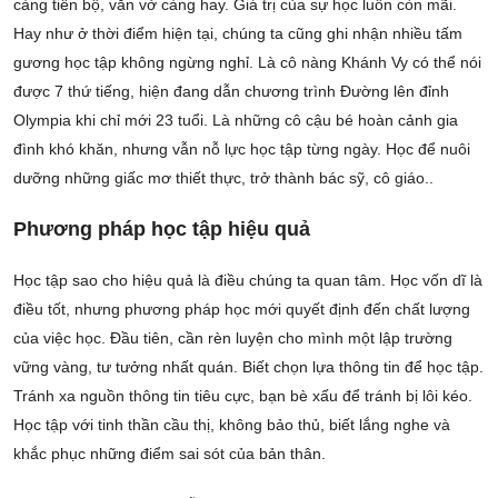
càng tiến bộ, văn vở càng hay. Giá trị của sự học luôn còn mãi.
Hay như ở thời điểm hiện tại, chúng ta cũng ghi nhận nhiều tấm
gương học tập không ngừng nghỉ. Là cô nàng Khánh Vy có thể nói
được 7 thứ tiếng, hiện đang dẫn chương trình Đường lên đỉnh
Olympia khi chỉ mới 23 tuổi. Là những cô cậu bé hoàn cảnh gia
đình khó khăn, nhưng vẫn nỗ lực học tập từng ngày. Học để nuôi
dưỡng những giấc mơ thiết thực, trở thành bác sỹ, cô giáo..
Phương pháp học tập hiệu quả
Học tập sao cho hiệu quả là điều chúng ta quan tâm. Học vốn dĩ là
điều tốt, nhưng phương pháp học mới quyết định đến chất lượng
của việc học. Đầu tiên, cần rèn luyện cho mình một lập trường
vững vàng, tư tưởng nhất quán. Biết chọn lựa thông tin để học tập.
Tránh xa nguồn thông tin tiêu cực, bạn bè xấu để tránh bị lôi kéo.
Học tập với tinh thần cầu thị, không bảo thủ, biết lắng nghe và
khắc phục những điểm sai sót của bản thân.