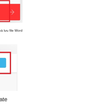
và lưu file Word
ate