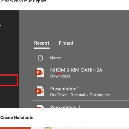
tục bấm chọn mục
Export
.
Create Handouts
.