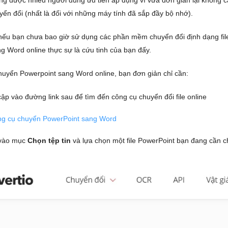
g được nhiều người dùng ưu tiên áp dụng vì vừa đơn giản lại không cầ
n đổi (nhất là đối với những máy tính đã sắp đầy bộ nhớ).
ếu bạn chưa bao giờ sử dụng các phần mềm chuyển đổi định dạng fil
g Word online thực sự là cứu tinh của bạn đấy.
huyển Powerpoint sang Word online, bạn đơn giản chỉ cần:
ập vào đường link sau để tìm đến công cụ chuyển đổi file online
ng cụ chuyển PowerPoint sang Word
vào mục
Chọn tệp tin
và lựa chọn một file PowerPoint bạn đang cần 