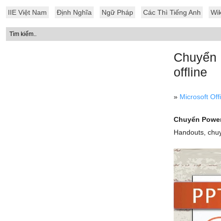
IIE Việt Nam
Định Nghĩa
Ngữ Pháp
Các Thì Tiếng Anh
Wik
Chuyển 
offline
»
Microsoft Off
Chuyển Powe
Handouts, chu