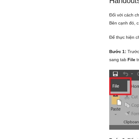
Handout
Đối với cách c
Bên cạnh đó, c
Để thực hiện
c
Bước 1:
Trước 
sang tab
File
t