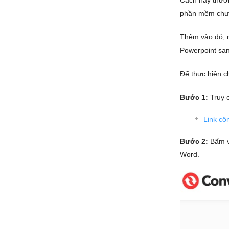
Cách này thườn
phần mềm chuyể
Thêm vào đó, n
Powerpoint san
Để thực hiện
c
Bước 1:
Truy c
Link cô
Bước 2:
Bấm 
Word.