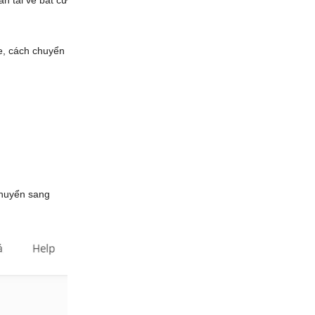
n tải về bất cứ
e, cách chuyển
chuyển sang