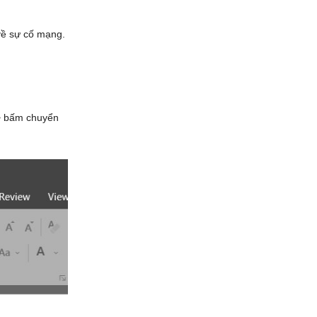
 về sự cố mạng.
=> bấm chuyển