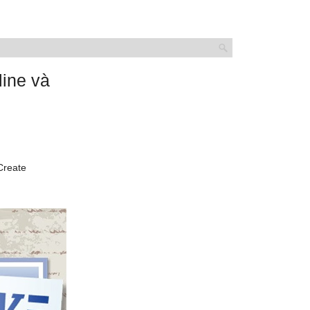
ine và
Create