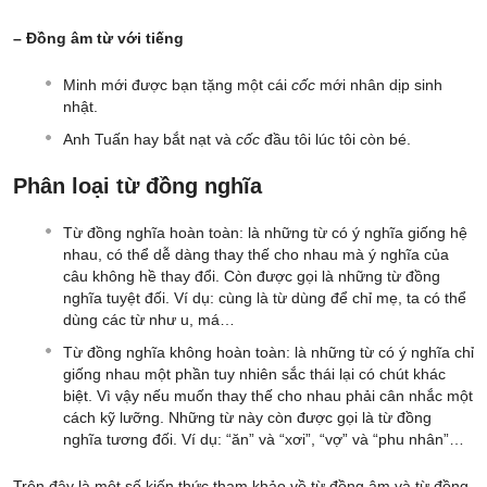
– Đồng âm từ với tiếng
Minh mới được bạn tặng một cái
cốc
mới nhân dịp sinh
nhật.
Anh Tuấn hay bắt nạt và
cốc
đầu tôi lúc tôi còn bé.
Phân loại từ đồng nghĩa
Từ đồng nghĩa hoàn toàn: là những từ có ý nghĩa giống hệ
nhau, có thể dễ dàng thay thế cho nhau mà ý nghĩa của
câu không hề thay đổi. Còn được gọi là những từ đồng
nghĩa tuyệt đối. Ví dụ: cùng là từ dùng để chỉ mẹ, ta có thể
dùng các từ như u, má…
Từ đồng nghĩa không hoàn toàn: là những từ có ý nghĩa chỉ
giống nhau một phần tuy nhiên sắc thái lại có chút khác
biệt. Vì vậy nếu muốn thay thế cho nhau phải cân nhắc một
cách kỹ lưỡng. Những từ này còn được gọi là từ đồng
nghĩa tương đối. Ví dụ: “ăn” và “xơi”, “vợ” và “phu nhân”…
Trên đây là một số kiến thức tham khảo về từ đồng âm và từ đồng