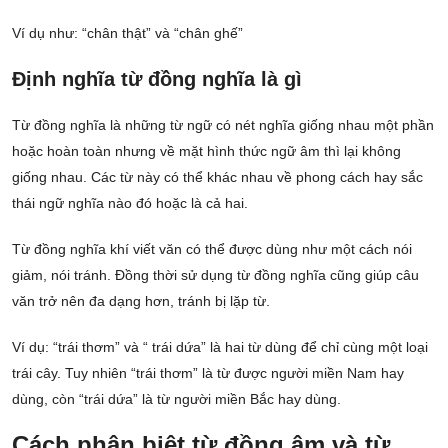
Ví dụ như: “chân thật” và “chân ghế”
Định nghĩa từ đồng nghĩa là gì
Từ đồng nghĩa là những từ ngữ có nét nghĩa giống nhau một phần
hoặc hoàn toàn nhưng về mặt hình thức ngữ âm thì lại không
giống nhau. Các từ này có thể khác nhau về phong cách hay sắc
thái ngữ nghĩa nào đó hoặc là cả hai.
Từ đồng nghĩa khí viết văn có thể được dùng như một cách nói
giảm, nói tránh. Đồng thời sử dụng từ đồng nghĩa cũng giúp câu
văn trở nên đa dạng hơn, tránh bị lặp từ.
Ví dụ: “trái thơm” và “ trái dứa” là hai từ dùng để chỉ cùng một loại
trái cây. Tuy nhiên “trái thơm” là từ được người miền Nam hay
dùng, còn “trái dứa” là từ người miền Bắc hay dùng.
Cách phân biệt từ đồng âm và từ