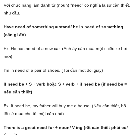
Với chức năng làm danh từ (noun) “need” có nghĩa là sự cần thiết,
nhu cầu.
Have need of something = stand/ be in need of something
(cần gì đó)
Ex: He has need of a new car. (Anh ấy cần mua một chiếc xe hơi
mới)
I’m in need of a pair of shoes. (Tôi cần một đôi giày)
If need be + S + verb hoặc S + verb + if need be (if need be =
nếu cần thiết)
Ex: If need be, my father will buy me a house. (Nếu cần thiết, bố
tôi sẽ mua cho tôi một căn nhà)
There is a great need for + noun/ V-ing
(rất cần thiết phải có/