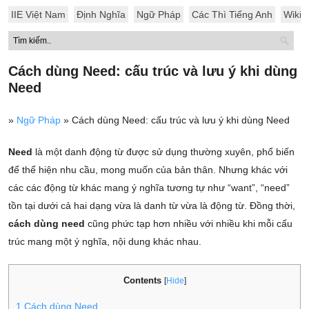
IIE Việt Nam
Định Nghĩa
Ngữ Pháp
Các Thì Tiếng Anh
Wiki
Cách dùng Need: cấu trúc và lưu ý khi dùng
Need
»
Ngữ Pháp
»
Cách dùng Need: cấu trúc và lưu ý khi dùng Need
Need
là một danh động từ được sử dụng thường xuyên, phổ biến
để thể hiện nhu cầu, mong muốn của bản thân. Nhưng khác với
các các động từ khác mang ý nghĩa tương tự như “want”, “need”
tồn tại dưới cả hai dạng vừa là danh từ vừa là động từ. Đồng thời,
cách dùng need
cũng phức tạp hơn nhiều với nhiều khi mỗi cấu
trúc mang một ý nghĩa, nội dung khác nhau.
Contents
[
Hide
]
1
Cách dùng Need