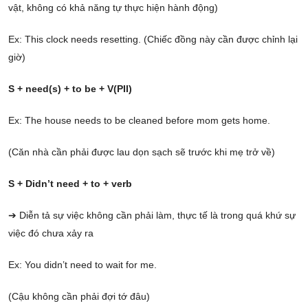
vật, không có khả năng tự thực hiện hành động)
Ex: This clock needs resetting. (Chiếc đồng này cần được chỉnh lại
giờ)
S + need(s) + to be + V(PII)
Ex: The house needs to be cleaned before mom gets home.
(Căn nhà cần phải được lau dọn sạch sẽ trước khi mẹ trở về)
S + Didn’t need + to + verb
➔ Diễn tả sự việc không cần phải làm, thực tế là trong quá khứ sự
việc đó chưa xảy ra
Ex: You didn’t need to wait for me.
(Cậu không cần phải đợi tớ đâu)