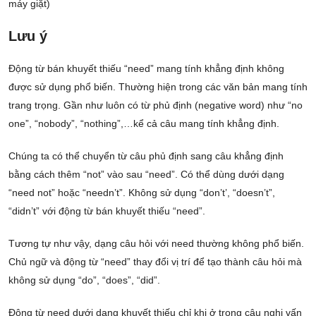
máy giặt)
Lưu ý
Động từ bán khuyết thiếu “need” mang tính khẳng định không
được sử dụng phổ biến. Thường hiện trong các văn bản mang tính
trang trọng. Gần như luôn có từ phủ định (negative word) như “no
one”, “nobody”, “nothing”,…kể cả câu mang tính khẳng định.
Chúng ta có thể chuyển từ câu phủ định sang câu khẳng định
bằng cách thêm “not” vào sau “need”. Có thể dùng dưới dạng
“need not” hoặc “needn’t”. Không sử dụng “don’t’, “doesn’t”,
“didn’t” với động từ bán khuyết thiếu “need”.
Tương tự như vậy, dạng câu hỏi với need thường không phổ biến.
Chủ ngữ và động từ “need” thay đổi vị trí để tạo thành câu hỏi mà
không sử dụng “do”, “does”, “did”.
Động từ need dưới dạng khuyết thiếu chỉ khi ở trong câu nghi vấn