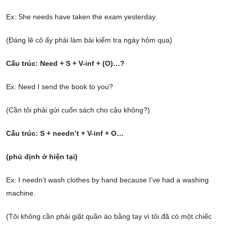
Ex: She needs have taken the exam yesterday.
(Đáng lẽ cô ấy phải làm bài kiểm tra ngày hôm qua)
Cấu trúc: Need + S + V-inf + (O)…?
Ex: Need I send the book to you?
(Cần tôi phải gửi cuốn sách cho cậu không?)
Cấu trúc: S + needn’t + V-inf + O…
(phủ định ở hiện tại)
Ex: I needn’t wash clothes by hand because I’ve had a washing
machine.
(Tôi không cần phải giặt quần áo bằng tay vì tôi đã có một chiếc