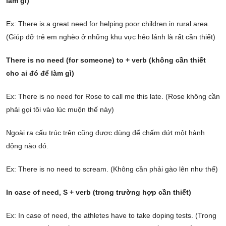
làm gì)
Ex: There is a great need for helping poor children in rural area.
(Giúp đỡ trẻ em nghèo ở những khu vực hẻo lánh là rất cần thiết)
There is no need (for someone) to + verb (không cần thiết
cho ai đó để làm gì)
Ex: There is no need for Rose to call me this late. (Rose không cần
phải gọi tôi vào lúc muộn thế này)
Ngoài ra cấu trúc trên cũng được dùng để chấm dứt một hành
động nào đó.
Ex: There is no need to scream. (Không cần phải gào lên như thế)
In case of need, S + verb
(trong trường hợp cần thiết)
Ex: In case of need, the athletes have to take doping tests. (Trong